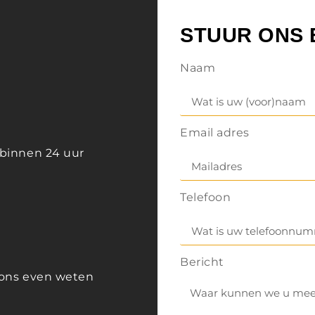
STUUR ONS 
Naam
Email adres
 binnen 24 uur
Telefoon
Bericht
t ons even weten