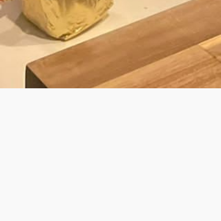
BY LAURENS
É KOK VOOR PRIVATE DINING & WALK