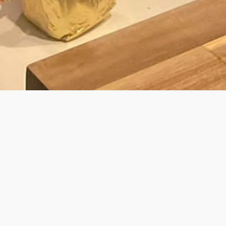
BY LAURENS
É KOK VOOR PRIVATE DINING & WALK