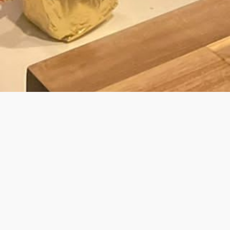
BY LAURENS
É KOK VOOR PRIVATE DINING & WALK