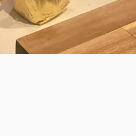
BY LAURENS
É KOK VOOR PRIVATE DINING & WALK