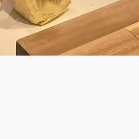
BY LAURENS
É KOK VOOR PRIVATE DINING & WALK