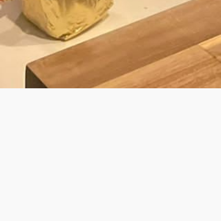
BY LAURENS
É KOK VOOR PRIVATE DINING & WALK