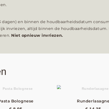
en.
r (3 dagen) en binnen de houdbaarheidsdatum consu
ijk invriezen, altijd binnen de houdbaarheidsdatum.
eren.
Niet opnieuw invriezen.
en
Pasta Bolognese
Runderlasagn
€
8,95
€
14,25