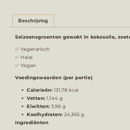
Beschrijving
Seizoensgroenten gewokt in kokosolie, zoete
✅ Vegetarisch
✅ Halal
✅ Vegan
Voedingswaarden (per portie)
Calorieën:
131,78 kcal
Vetten:
1,144 g
Eiwitten:
3,96 g
Koolhydraten:
24,365 g
Ingrediënten