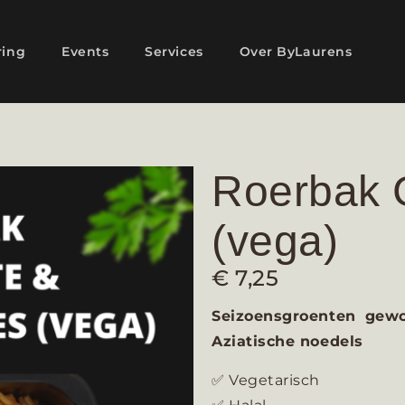
ring
Events
Services
Over ByLaurens
Roerbak 
(vega)
€
7,25
Seizoensgroenten gewok
Aziatische noedels
✅ Vegetarisch