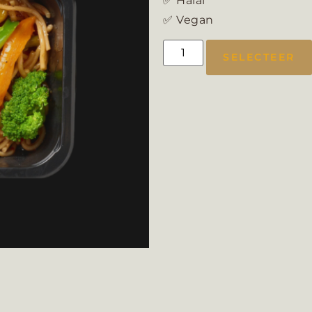
✅ Halal
✅ Vegan
SELECTEER