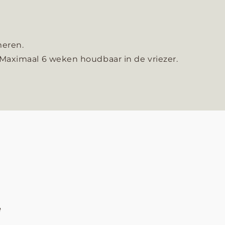
meren.
 Maximaal 6 weken houdbaar in de vriezer.
e