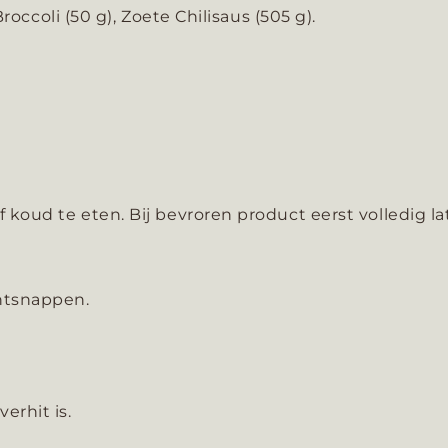
occoli (50 g), Zoete Chilisaus (505 g).
oud te eten. Bij bevroren product eerst volledig l
ontsnappen.
erhit is.