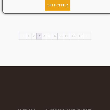
SELECTEER
←
1
2
3
4
5
6
…
11
12
13
→