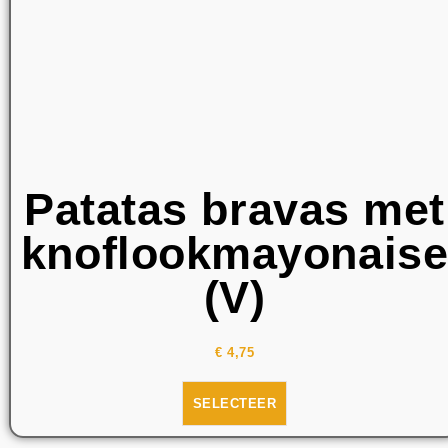
Patatas bravas met
knoflookmayonais
(V)
€
4,75
SELECTEER