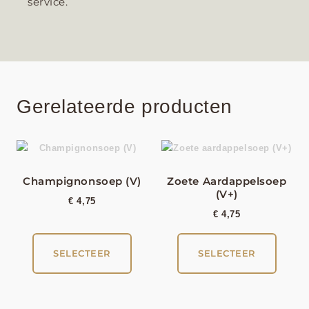
service.
Gerelateerde producten
Champignonsoep (V)
Zoete Aardappelsoep
(V+)
€
4,75
€
4,75
SELECTEER
SELECTEER