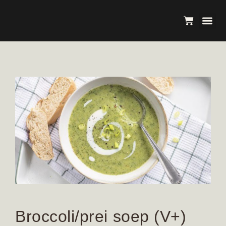
Private 
Over 
Broccoli/prei soep (V+)