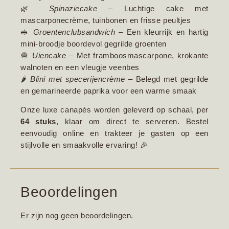
🌿
Spinaziecake
– Luchtige cake met
mascarponecrème, tuinbonen en frisse peultjes
🥪
Groentenclubsandwich
– Een kleurrijk en hartig
mini-broodje boordevol gegrilde groenten
🧅
Uiencake
– Met framboosmascarpone, krokante
walnoten en een vleugje veenbes
🌶️
Blini met specerijencrème
– Belegd met gegrilde
en gemarineerde paprika voor een warme smaak
Onze luxe canapés worden geleverd op schaal, per
64 stuks
, klaar om direct te serveren. Bestel
eenvoudig online en trakteer je gasten op een
stijlvolle en smaakvolle ervaring! 🎉
Beoordelingen
Er zijn nog geen beoordelingen.