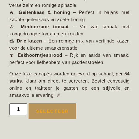
verse zalm en romige spinazie
🐐
Geitenkaas & honing
– Perfect in balans met
zachte geitenkaas en zoete honing
🍅
Mediterrane tomaat
– Vol van smaak met
zongedroogde tomaten en kruiden
🧀
Drie kazen
– Een romige mix van verfijnde kazen
voor de ultieme smaaksensatie
🍄
Eekhoorntjesbrood
– Rijk en aards van smaak,
perfect voor liefhebbers van paddenstoelen
Onze luxe canapés worden geleverd op schaal, per
54
stuks
, klaar om direct te serveren. Bestel eenvoudig
online en trakteer je gasten op een stijlvolle en
smaakvolle ervaring! 🎉
SELECTEER