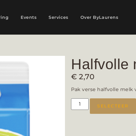
ring
Events
Services
Over ByLaurens
Halfvolle 
€
2,70
Pak verse halfvolle melk v
SELECTEER