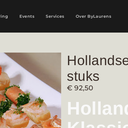
ring
Events
Services
Over ByLaurens
Hollandse
stuks
€
92,50
Hollan