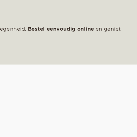
elegenheid.
Bestel eenvoudig online
en geniet
e