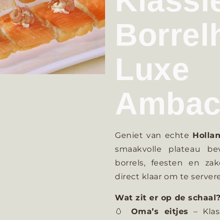
Klassi
Borr
Lu
Ambach
Geniet van echte
Hollan
smaakvolle plateau b
borrels, feesten en za
direct klaar om te server
Wat zit er op de schaal
🥚
Oma’s eitjes
– Klas