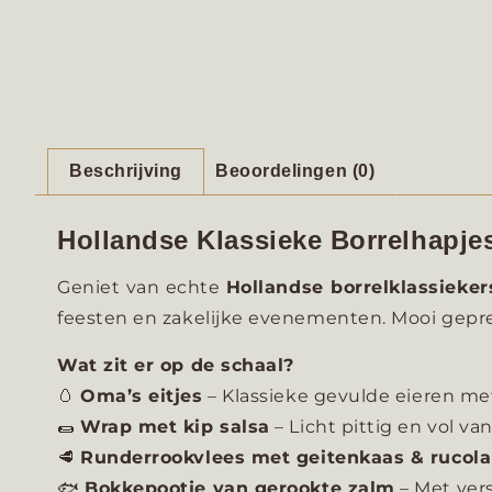
Beschrijving
Beoordelingen (0)
Hollandse Klassieke Borrelhapje
Geniet van echte
Hollandse borrelklassieker
feesten en zakelijke evenementen. Mooi gepre
Wat zit er op de schaal?
🥚
Oma’s eitjes
– Klassieke gevulde eieren me
🌯
Wrap met kip salsa
– Licht pittig en vol v
🥩
Runderrookvlees met geitenkaas & rucola
🐟
Bokkepootje van gerookte zalm
– Met vers