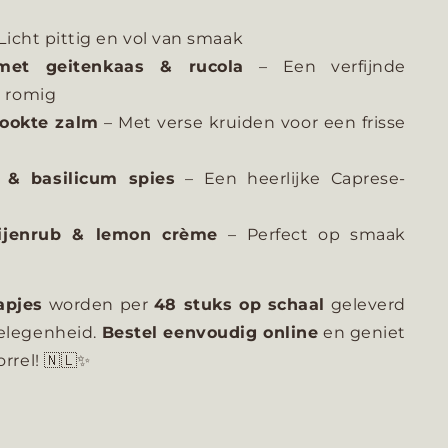
Licht pittig en vol van smaak
met geitenkaas & rucola
– Een verfijnde
n romig
rookte zalm
– Met verse kruiden voor een frisse
 & basilicum spies
– Een heerlijke Caprese-
ijenrub & lemon crème
– Perfect op smaak
d
apjes
worden per
48 stuks op schaal
geleverd
gelegenheid.
Bestel eenvoudig online
en geniet
rrel! 🇳🇱✨