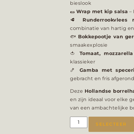
bieslook
🌯
Wrap met kip salsa
– 
🥩
Runderrookvlees 
combinatie van hartig e
🐟
Bokkepootje van ge
smaakexplosie
🍅
Tomaat, mozzarella
klassieker
🍤
Gamba met specer
gebracht en fris afgeron
Deze
Hollandse borrelh
en zijn ideaal voor elke 
van een ambachtelijke bo
SELECTEER