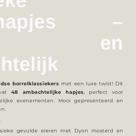
eke
elhapjes –
xe en
telijk
dse borrelklassiekers
met een luxe twist! Dit
evat
48 ambachtelijke hapjes
, perfect voor
kelijke evenementen. Mooi gepresenteerd en
en.
?
sieke gevulde eieren met Dyon mosterd en