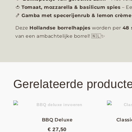
🍅
Tomaat, mozzarella & basilicum spies
– Ee
🍤
Gamba met specerijenrub & lemon crème
Deze
Hollandse borrelhapjes
worden per
48 
van een ambachtelijke borrel! 🇳🇱✨
Gerelateerde product
BBQ Deluxe
Class
€
27,50