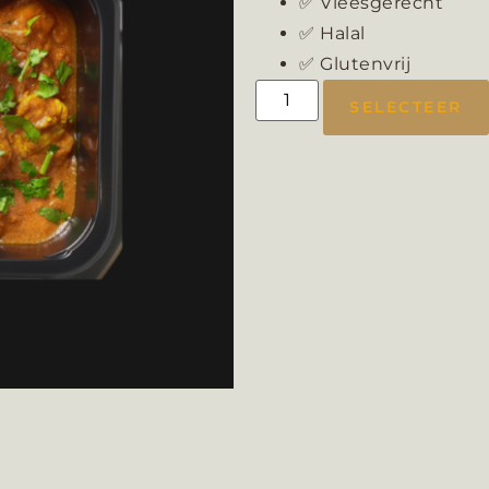
✅ Vleesgerecht
✅ Halal
✅ Glutenvrij
SELECTEER