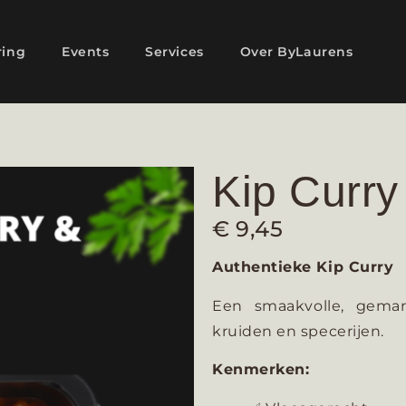
ring
Events
Services
Over ByLaurens
Kip Curry 
€
9,45
Authentieke Kip Curry
Een smaakvolle, gemar
kruiden en specerijen.
Kenmerken: