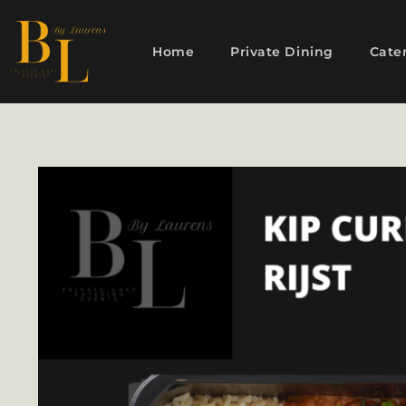
Home
Private Dining
Cate