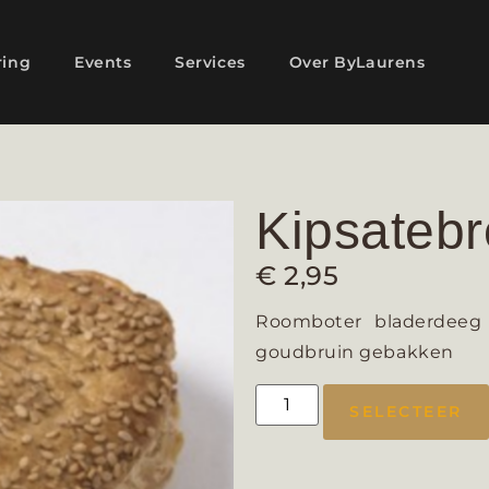
ring
Events
Services
Over ByLaurens
Kipsatebr
€
2,95
Roomboter bladerdeeg 
goudbruin gebakken
SELECTEER