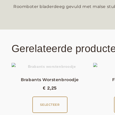
Roomboter bladerdeeg gevuld met malse stuk
Gerelateerde product
Brabants Worstenbroodje
F
€
2,25
SELECTEER