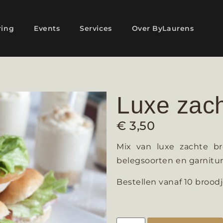
ring
Events
Services
Over ByLaurens
Luxe zach
€
3,50
Mix van luxe zachte br
belegsoorten en garnitur
Bestellen vanaf 10 broodj