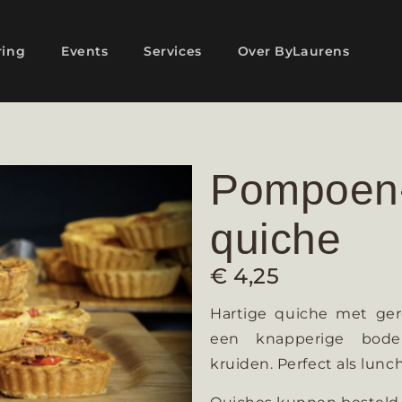
ring
Events
Services
Over ByLaurens
Pompoen-
quiche
€
4,25
Hartige quiche met ge
een knapperige bod
kruiden.
Perfect als lunch