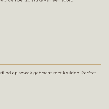
worden per 20 stuks van één soort.
rfijnd op smaak gebracht met kruiden.
Perfect