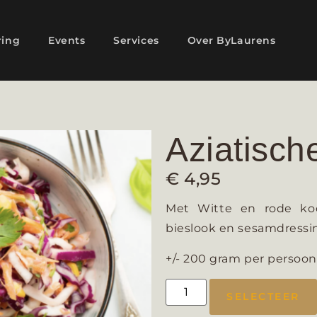
ring
Events
Services
Over ByLaurens
Aziatisch
€
4,95
Met Witte en rode kool,
bieslook en sesamdressi
+/- 200 gram per persoon
SELECTEER