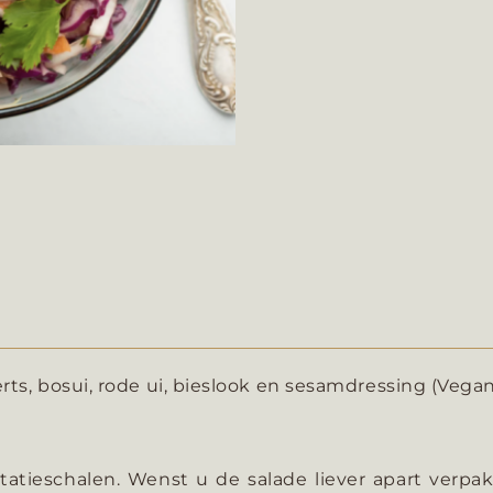
erts, bosui, rode ui, bieslook en sesamdressing (Vega
atieschalen. Wenst u de salade liever apart verpak