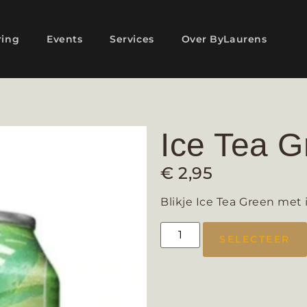
ring
Events
Services
Over ByLaurens
Ice Tea Gr
€
2,95
Blikje Ice Tea Green met
SELECTEER